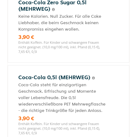
Coca-Cola Zero Sugar 0,5l
(MEHRWEG)
Keine Kalorien. Null Zucker. Für alle Coke
Liebhaber, die beim Geschmack keinen
Kompromiss eingehen wollen.
3,90 €
Enthält Koffein. Für Kinder und schwangere Frauen
nicht geeignet. (10,0 mg/100 ml), inkl. Pfand (0,15 €),
7,65 €/l, 0,5l
Coca-Cola 0,5l (MEHRWEG)
Coca-Cola steht für einzigartigen
Geschmack, Erfrischung und Momente
voller Lebensfreude. Die 0,5l
wiederverschließbare PET Mehrwegflasche
- die richtige Trinkgröße für jeden Anlass.
3,90 €
Enthält Koffein. Für Kinder und schwangere Frauen
nicht geeignet. (10,0 mg/100 ml), inkl. Pfand (0,15 €),
7,65 €/l, 0,5l