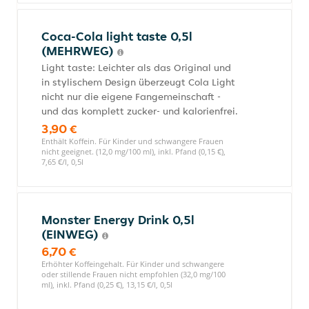
Coca-Cola light taste 0,5l
(MEHRWEG)
Light taste: Leichter als das Original und
in stylischem Design überzeugt Cola Light
nicht nur die eigene Fangemeinschaft -
und das komplett zucker- und kalorienfrei.
3,90 €
Enthält Koffein. Für Kinder und schwangere Frauen
nicht geeignet. (12,0 mg/100 ml), inkl. Pfand (0,15 €),
7,65 €/l, 0,5l
Monster Energy Drink 0,5l
(EINWEG)
6,70 €
Erhöhter Koffeingehalt. Für Kinder und schwangere
oder stillende Frauen nicht empfohlen (32,0 mg/100
ml), inkl. Pfand (0,25 €), 13,15 €/l, 0,5l